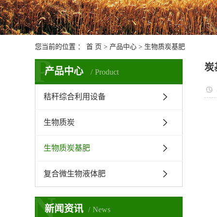
您当前的位置 ：
首 页
>
产品中心
>
生物质炭基肥
P
炭
产品中心
Product
秸秆综合利用设备
生物质炭
生物质炭基肥
复合微生物液体肥
N
新闻资讯
News