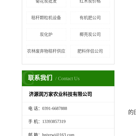
菊花炭批发
红木炭价格
秸秆颗粒机设备
有机肥公司
炭化炉
椰壳炭公司
农林废弃物秸秆供应
肥料伴侣公司
C
联系我们
Contact Us
济源润万家农业科技有限公司
电 话：0391-6687888
的
手 机：13393857319
邮 箱：hnjyrwj@163.com