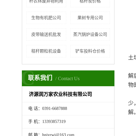
秆农林废弃物利用
秸秆炭价格
生物有机肥公司
果树专用公司
皮带输送机批发
蒸汽锅炉设备公司
秸秆颗粒机设备
铲车投料仓价格
土
C
解
联系我们
Contact Us
物
济源润万家农业科技有限公司
少
电 话：0391-6687888
解
手 机：13393857319
邮 箱：hnjyrwj@163.com