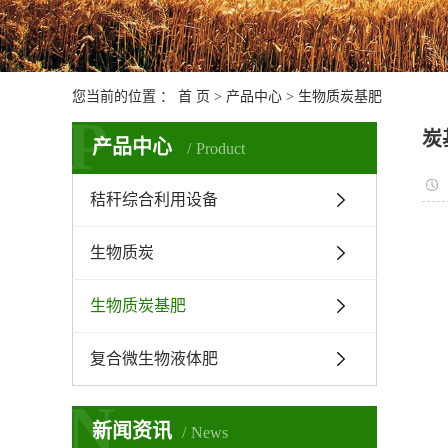
您当前的位置 ：
首 页
>
产品中心
>
生物质炭基肥
P
炭
产品中心
Product
秸秆综合利用设备
生物质炭
生物质炭基肥
复合微生物液体肥
N
新闻资讯
News