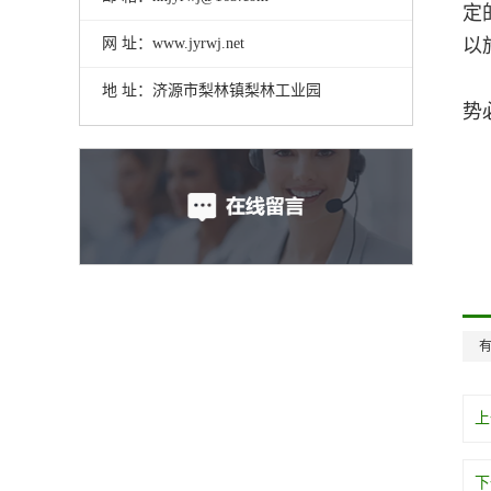
定
网 址：www.jyrwj.net
以
地 址：济源市梨林镇梨林工业园
势
上
下