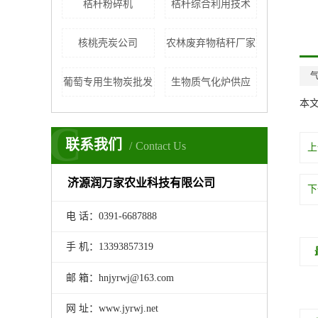
秸秆粉碎机
秸秆综合利用技术
核桃壳炭公司
农林废弃物秸秆厂家
葡萄专用生物炭批发
生物质气化炉供应
本
C
联系我们
Contact Us
上
济源润万家农业科技有限公司
下
电 话：0391-6687888
手 机：13393857319
邮 箱：hnjyrwj@163.com
网 址：www.jyrwj.net