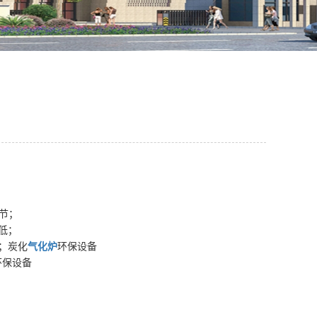
节；
低；
；
炭化
气化炉
环保设备
环保设备