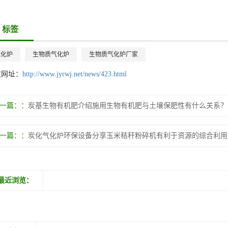
标签
气化炉
生物质气化炉
生物质气化炉厂家
文网址：
http://www.jyrwj.net/news/423.html
一篇：
炭基生物有机肥介绍施用生物有机肥与土壤保肥性有什么关系？
一篇：
炭化气化炉环保设备分享玉米秸秆粉碎机有利于资源的综合利用
最近浏览：