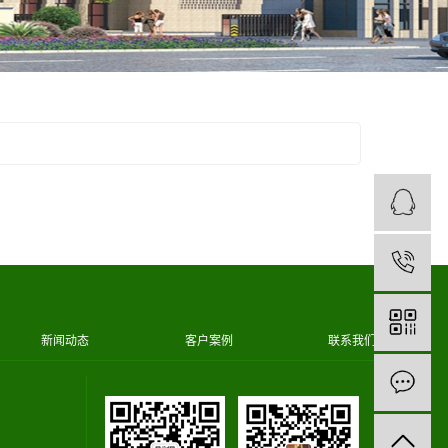
1
新闻动态
客户案例
联系我们